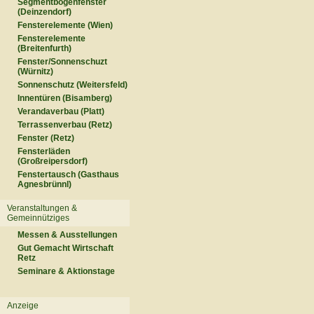
Segmentbogenfenster
(Deinzendorf)
Fensterelemente (Wien)
Fensterelemente
(Breitenfurth)
Fenster/Sonnenschuzt
(Würnitz)
Sonnenschutz (Weitersfeld)
Innentüren (Bisamberg)
Verandaverbau (Platt)
Terrassenverbau (Retz)
Fenster (Retz)
Fensterläden
(Großreipersdorf)
Fenstertausch (Gasthaus
Agnesbrünnl)
Veranstaltungen &
Gemeinnütziges
Messen & Ausstellungen
Gut Gemacht Wirtschaft
Retz
Seminare & Aktionstage
Anzeige