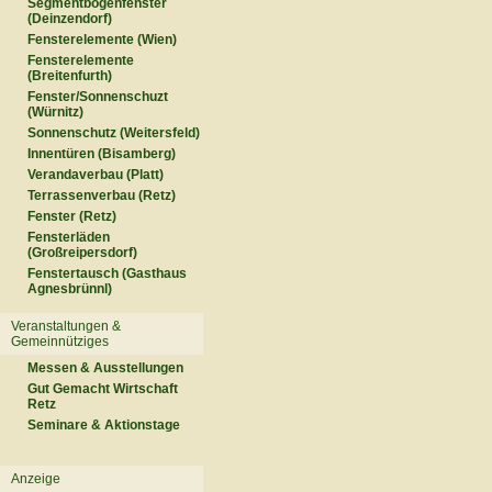
Segmentbogenfenster
(Deinzendorf)
Fensterelemente (Wien)
Fensterelemente
(Breitenfurth)
Fenster/Sonnenschuzt
(Würnitz)
Sonnenschutz (Weitersfeld)
Innentüren (Bisamberg)
Verandaverbau (Platt)
Terrassenverbau (Retz)
Fenster (Retz)
Fensterläden
(Großreipersdorf)
Fenstertausch (Gasthaus
Agnesbrünnl)
Veranstaltungen &
Gemeinnütziges
Messen & Ausstellungen
Gut Gemacht Wirtschaft
Retz
Seminare & Aktionstage
Anzeige