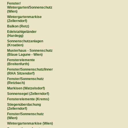
Fenster/
Wintergarten/Sonnenschutz
(Wien)
Wintergartenmarkise
(Zellerndorf)
Balkon (Retz)
Edelstahlgeländer
(Hardegg)
Sonnenschutzanlagen
(Kroatien)
Musterhaus - Sonnenschutz
(Blaue Lagune - Wien)
Fensterelemente
(Breitenfurth)
Fenster/Sonnenschutz/Innentüren
(RHA Sitzendorf)
Fenster/Sonnenschutz
(Retzbach)
Markisen (Watzelsdorf)
Sonnensegel (Zellerndorf)
Fensterelemente (Krems)
Stiegenüberdachung
(Zellerndorf)
Fenster/Sonnenschutz
(Wien)
Wintergartenmarkise (Wien)