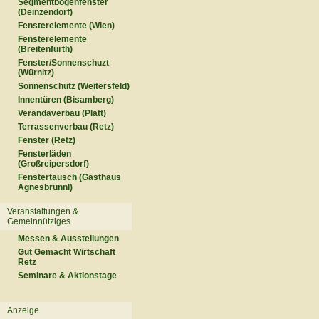
Segmentbogenfenster
(Deinzendorf)
Fensterelemente (Wien)
Fensterelemente
(Breitenfurth)
Fenster/Sonnenschuzt
(Würnitz)
Sonnenschutz (Weitersfeld)
Innentüren (Bisamberg)
Verandaverbau (Platt)
Terrassenverbau (Retz)
Fenster (Retz)
Fensterläden
(Großreipersdorf)
Fenstertausch (Gasthaus
Agnesbrünnl)
Veranstaltungen &
Gemeinnütziges
Messen & Ausstellungen
Gut Gemacht Wirtschaft
Retz
Seminare & Aktionstage
Anzeige