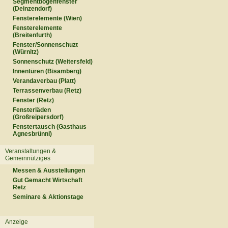
Segmentbogenfenster
(Deinzendorf)
Fensterelemente (Wien)
Fensterelemente
(Breitenfurth)
Fenster/Sonnenschuzt
(Würnitz)
Sonnenschutz (Weitersfeld)
Innentüren (Bisamberg)
Verandaverbau (Platt)
Terrassenverbau (Retz)
Fenster (Retz)
Fensterläden
(Großreipersdorf)
Fenstertausch (Gasthaus
Agnesbrünnl)
Veranstaltungen &
Gemeinnütziges
Messen & Ausstellungen
Gut Gemacht Wirtschaft
Retz
Seminare & Aktionstage
Anzeige