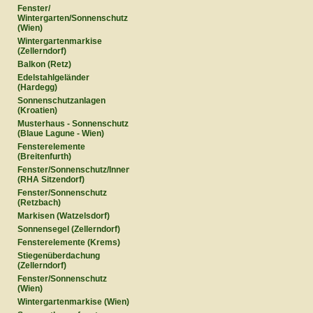
Fenster/
Wintergarten/Sonnenschutz
(Wien)
Wintergartenmarkise
(Zellerndorf)
Balkon (Retz)
Edelstahlgeländer
(Hardegg)
Sonnenschutzanlagen
(Kroatien)
Musterhaus - Sonnenschutz
(Blaue Lagune - Wien)
Fensterelemente
(Breitenfurth)
Fenster/Sonnenschutz/Innentüren
(RHA Sitzendorf)
Fenster/Sonnenschutz
(Retzbach)
Markisen (Watzelsdorf)
Sonnensegel (Zellerndorf)
Fensterelemente (Krems)
Stiegenüberdachung
(Zellerndorf)
Fenster/Sonnenschutz
(Wien)
Wintergartenmarkise (Wien)