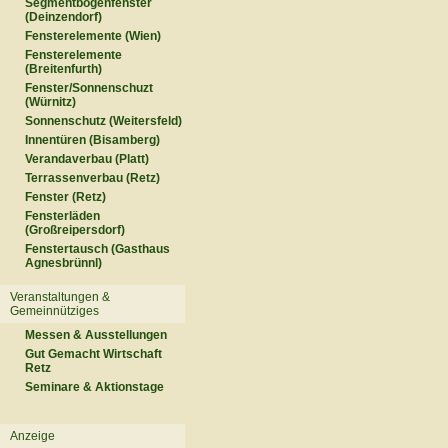
Segmentbogenfenster
(Deinzendorf)
Fensterelemente (Wien)
Fensterelemente
(Breitenfurth)
Fenster/Sonnenschuzt
(Würnitz)
Sonnenschutz (Weitersfeld)
Innentüren (Bisamberg)
Verandaverbau (Platt)
Terrassenverbau (Retz)
Fenster (Retz)
Fensterläden
(Großreipersdorf)
Fenstertausch (Gasthaus
Agnesbrünnl)
Veranstaltungen &
Gemeinnütziges
Messen & Ausstellungen
Gut Gemacht Wirtschaft
Retz
Seminare & Aktionstage
Anzeige