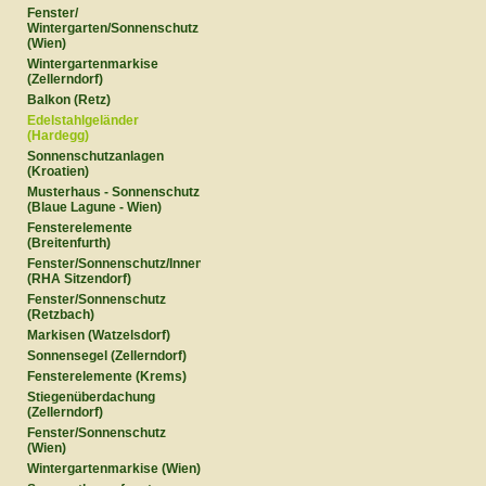
Fenster/
Wintergarten/Sonnenschutz
(Wien)
Wintergartenmarkise
(Zellerndorf)
Balkon (Retz)
Edelstahlgeländer
(Hardegg)
Sonnenschutzanlagen
(Kroatien)
Musterhaus - Sonnenschutz
(Blaue Lagune - Wien)
Fensterelemente
(Breitenfurth)
Fenster/Sonnenschutz/Innentüren
(RHA Sitzendorf)
Fenster/Sonnenschutz
(Retzbach)
Markisen (Watzelsdorf)
Sonnensegel (Zellerndorf)
Fensterelemente (Krems)
Stiegenüberdachung
(Zellerndorf)
Fenster/Sonnenschutz
(Wien)
Wintergartenmarkise (Wien)