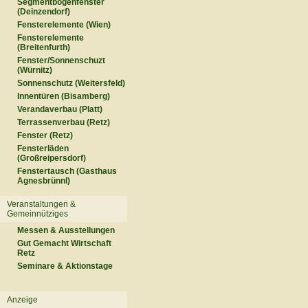
Segmentbogenfenster
(Deinzendorf)
Fensterelemente (Wien)
Fensterelemente
(Breitenfurth)
Fenster/Sonnenschuzt
(Würnitz)
Sonnenschutz (Weitersfeld)
Innentüren (Bisamberg)
Verandaverbau (Platt)
Terrassenverbau (Retz)
Fenster (Retz)
Fensterläden
(Großreipersdorf)
Fenstertausch (Gasthaus
Agnesbrünnl)
Veranstaltungen &
Gemeinnütziges
Messen & Ausstellungen
Gut Gemacht Wirtschaft
Retz
Seminare & Aktionstage
Anzeige