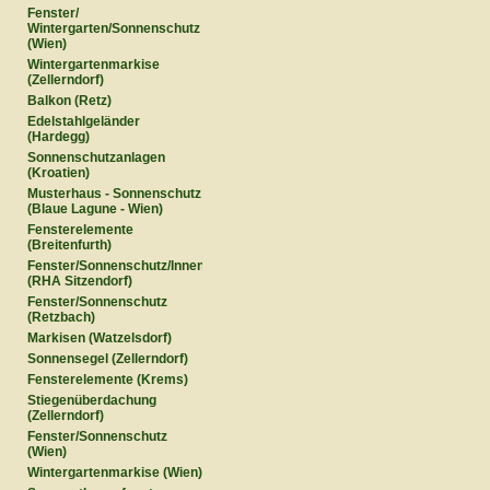
Fenster/
Wintergarten/Sonnenschutz
(Wien)
Wintergartenmarkise
(Zellerndorf)
Balkon (Retz)
Edelstahlgeländer
(Hardegg)
Sonnenschutzanlagen
(Kroatien)
Musterhaus - Sonnenschutz
(Blaue Lagune - Wien)
Fensterelemente
(Breitenfurth)
Fenster/Sonnenschutz/Innentüren
(RHA Sitzendorf)
Fenster/Sonnenschutz
(Retzbach)
Markisen (Watzelsdorf)
Sonnensegel (Zellerndorf)
Fensterelemente (Krems)
Stiegenüberdachung
(Zellerndorf)
Fenster/Sonnenschutz
(Wien)
Wintergartenmarkise (Wien)