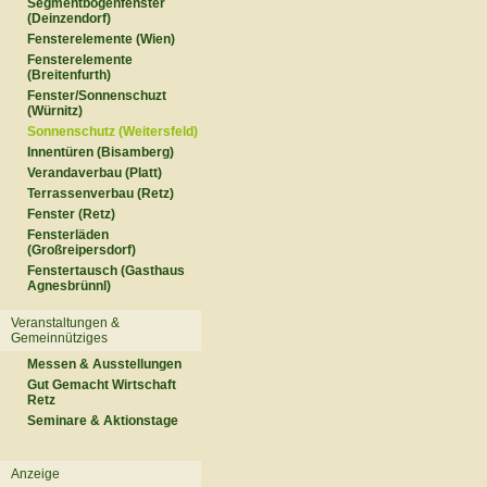
Segmentbogenfenster
(Deinzendorf)
Fensterelemente (Wien)
Fensterelemente
(Breitenfurth)
Fenster/Sonnenschuzt
(Würnitz)
Sonnenschutz (Weitersfeld)
Innentüren (Bisamberg)
Verandaverbau (Platt)
Terrassenverbau (Retz)
Fenster (Retz)
Fensterläden
(Großreipersdorf)
Fenstertausch (Gasthaus
Agnesbrünnl)
Veranstaltungen &
Gemeinnütziges
Messen & Ausstellungen
Gut Gemacht Wirtschaft
Retz
Seminare & Aktionstage
Anzeige