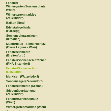
Fenster/
Wintergarten/Sonnenschutz
(Wien)
Wintergartenmarkise
(Zellerndorf)
Balkon (Retz)
Edelstahlgeländer
(Hardegg)
Sonnenschutzanlagen
(Kroatien)
Musterhaus - Sonnenschutz
(Blaue Lagune - Wien)
Fensterelemente
(Breitenfurth)
Fenster/Sonnenschutz/Innentüren
(RHA Sitzendorf)
Fenster/Sonnenschutz
(Retzbach)
Markisen (Watzelsdorf)
Sonnensegel (Zellerndorf)
Fensterelemente (Krems)
Stiegenüberdachung
(Zellerndorf)
Fenster/Sonnenschutz
(Wien)
Wintergartenmarkise (Wien)