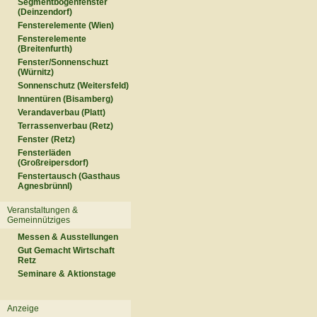
Segmentbogenfenster
(Deinzendorf)
Fensterelemente (Wien)
Fensterelemente
(Breitenfurth)
Fenster/Sonnenschuzt
(Würnitz)
Sonnenschutz (Weitersfeld)
Innentüren (Bisamberg)
Verandaverbau (Platt)
Terrassenverbau (Retz)
Fenster (Retz)
Fensterläden
(Großreipersdorf)
Fenstertausch (Gasthaus
Agnesbrünnl)
Veranstaltungen &
Gemeinnütziges
Messen & Ausstellungen
Gut Gemacht Wirtschaft
Retz
Seminare & Aktionstage
Anzeige