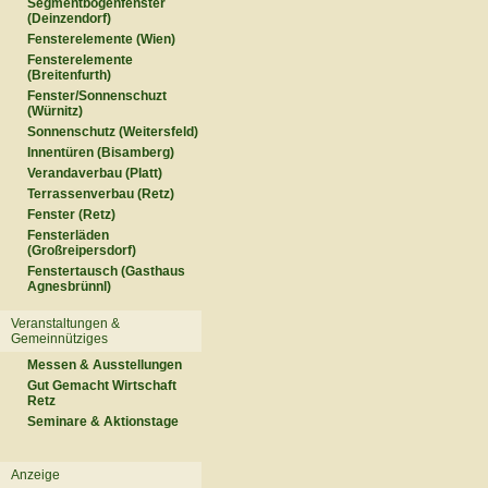
Segmentbogenfenster
(Deinzendorf)
Fensterelemente (Wien)
Fensterelemente
(Breitenfurth)
Fenster/Sonnenschuzt
(Würnitz)
Sonnenschutz (Weitersfeld)
Innentüren (Bisamberg)
Verandaverbau (Platt)
Terrassenverbau (Retz)
Fenster (Retz)
Fensterläden
(Großreipersdorf)
Fenstertausch (Gasthaus
Agnesbrünnl)
Veranstaltungen &
Gemeinnütziges
Messen & Ausstellungen
Gut Gemacht Wirtschaft
Retz
Seminare & Aktionstage
Anzeige