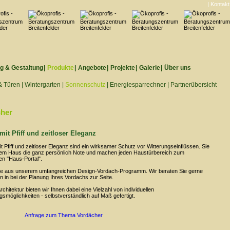
| Kontakt
g & Gestaltung
|
Produkte
|
Angebote
|
Projekte
|
Galerie
|
Über uns
& Türen
|
Wintergarten
|
Sonnenschutz
|
Energiesparrechner
|
Partnerübersicht
her
mit Pfiff und zeitloser Eleganz
t Pfiff und zeitloser Eleganz sind ein wirksamer Schutz vor Witterungseinflüssen. Sie
em Haus die ganz persönlich Note und machen jeden Haustürbereich zum
en "Haus-Portal".
ie aus unserem umfangreichen Design-Vordach-Programm. Wir beraten Sie gerne
n in bei der Planung Ihres Vordachs zur Seite.
rchitektur bieten wir Ihnen dabei eine Vielzahl von individuellen
gsmöglichkeiten - selbstverständlich auf Maß gefertigt.
Anfrage zum Thema Vordächer