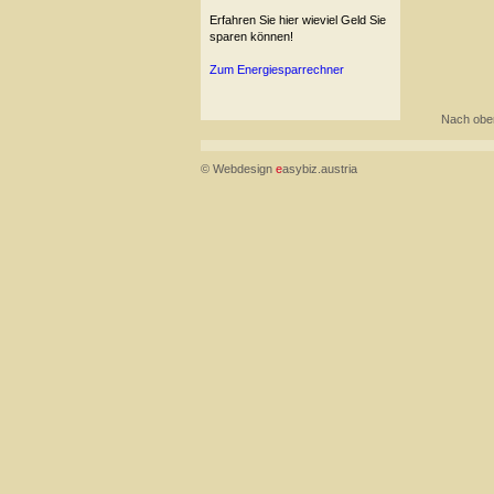
Erfahren Sie hier wieviel Geld Sie
sparen können!
Zum Energiesparrechner
Nach obe
© Webdesign
e
asybiz.austria