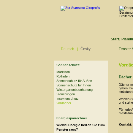
Start
|
Planun
Deutsch
|
Česky
Fenster 
Vordäc
Sonnenschutz:
Markisen
Rollladen
Dächer 
Sonnenschutz für Außen
Dächer mi
Sonnenschutz für Innen
geben Ihr
Wintergartenbeschattung
einladend
Steuerungen
Insektenschutz
Wählen S
und stehe
Vordächer
Für jede A
Gestaltun
Energiesparrechner
Kontakt:
Wieviel Energie heizen Sie zum
Fenster raus?