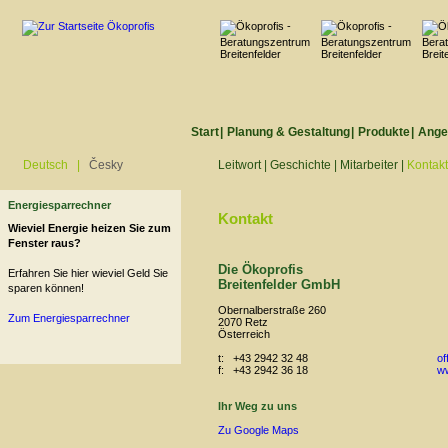
Start
|
Planung & Gestaltung
|
Produkte
|
Ange
Deutsch
|
Česky
Leitwort
|
Geschichte
|
Mitarbeiter
|
Kontakt
Energiesparrechner
Kontakt
Wieviel Energie heizen Sie zum
Fenster raus?
Die Ökoprofis
Erfahren Sie hier wieviel Geld Sie
Breitenfelder GmbH
sparen können!
Obernalberstraße 260
Zum Energiesparrechner
2070 Retz
Österreich
t: +43 2942 32 48
of
f: +43 2942 36 18
ww
Ihr Weg zu uns
Zu Google Maps