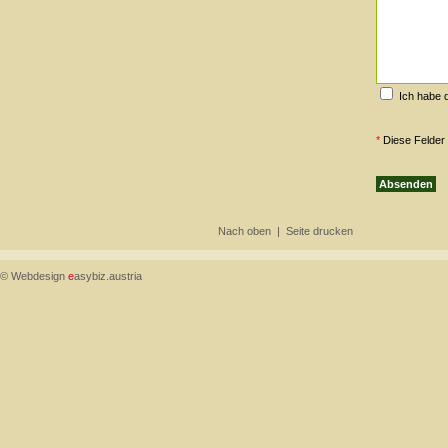
Ich habe 
*
Diese Felder 
Nach oben
|
Seite drucken
© Webdesign
e
asybiz.austria