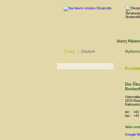
Start
|
Plánov
Česky
|
Deutsch
Myšlenk
Kontak
Die Öko
Breiten
Obernalb
2070 Ret
Rakousk
tel.: +43
fax: +43
Vaše ces
Google M