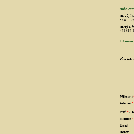
Naše ote
Úterý, čt
8:00 - 12
Úterý a 
+43 664 3
Informac
Více inf
Příjmení
Adresa
*
PSČ
*
/
M
Telefon
*
Email
Dotaz