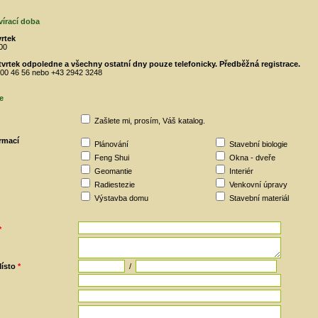
vírací doba
vrtek
:00
čtvrtek odpoledne a všechny ostatní dny pouze telefonicky. Předběžná registrace.
00 46 56 nebo +43 2942 3248
e
Zašlete mi, prosím, Váš katalog.
ormací
Plánování
Stavební biologie
Feng Shui
Okna - dveře
Geomantie
Interiér
Radiestezie
Venkovní úpravy
Výstavba domu
Stavební materiál
*
ísto
*
/