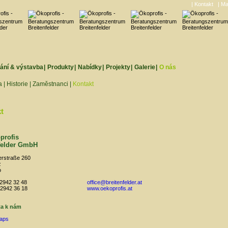
| Kontakt
| M
ání & výstavba
|
Produkty
|
Nabídky
|
Projekty
|
Galerie
|
O nás
a
|
Historie
|
Zaměstnanci
|
Kontakt
t
profis
felder GmbH
erstraße 260
z
o
 2942 32 48
office@breitenfelder.at
 2942 36 18
www.oekoprofis.at
ta k nám
aps