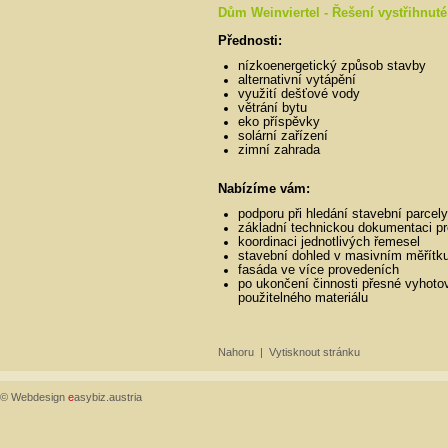
Dům Weinviertel - Řešení vystřihnut
Přednosti:
nízkoenergetický způsob stavby
alternativní vytápění
využití dešťové vody
větrání bytu
eko příspěvky
solární zařízení
zimní zahrada
Nabízíme vám:
podporu při hledání stavební parcely
základní technickou dokumentaci pr
koordinaci jednotlivých řemesel
stavební dohled v masivním měřítk
fasáda ve více provedeních
po ukončení činnosti přesné vyhoto
použitelného materiálu
Nahoru
|
Vytisknout stránku
© Webdesign
e
asybiz.austria