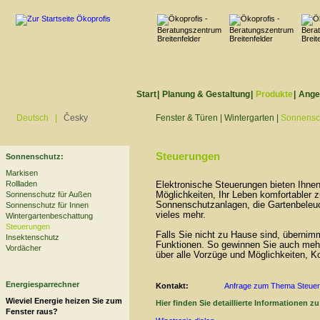
Start
|
Planung & Gestaltung
|
Produkte
|
Ange
Deutsch
|
Česky
Fenster & Türen
|
Wintergarten
|
Sonnensc
Steuerungen
Sonnenschutz:
Markisen
Rollladen
Elektronische Steuerungen bieten Ihnen
Sonnenschutz für Außen
Möglichkeiten, Ihr Leben komfortabler z
Sonnenschutzanlagen, die Gartenbeleuc
Sonnenschutz für Innen
vieles mehr.
Wintergartenbeschattung
Steuerungen
Falls Sie nicht zu Hause sind, übernim
Insektenschutz
Funktionen. So gewinnen Sie auch mehr 
Vordächer
über alle Vorzüge und Möglichkeiten, K
Energiesparrechner
Kontakt:
Anfrage zum Thema Steue
Wieviel Energie heizen Sie zum
Hier finden Sie detaillierte Informationen zu
Fenster raus?