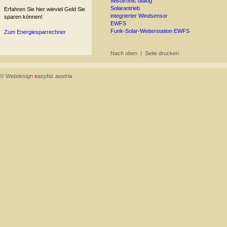
Wisotronic dialog
Solarantrieb
Erfahren Sie hier wieviel Geld Sie
integrierter Windsensor
sparen können!
EWFS
Funk-Solar-Wetterstation EWFS
Zum Energiesparrechner
Nach oben
|
Seite drucken
© Webdesign
e
asybiz.austria