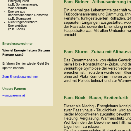
Energiequellen
Fam. Bidner - Altbausanierung i
(z.B. Sonnenenergie,
Wasserkraft)
Ein ehemaliges Lebensmittelgeschäft w
Energie aus
Fußbodensanierung und Dämmung, Inne
nachwachsenden Rohstoffe
Fenstern, funkgesteuerten Rollladen,
(z.B. Biomasse)
Nicht regenerierbare
separaten Eingängen ausgestattet, wob
Energieträger
der Fassade, sowie die Einbindung in 
(z.B. Kohle)
Hauptstraße war. Mit allen Umbauten wu
erreicht.
Energiesparrechner
Wieviel Energie heizen Sie zum
Fam. Sturm - Zubau mit Altbausa
Fenster raus?
Das Zusammenspiel von vielen Gewerke
Erfahren Sie hier wieviel Geld Sie
beim Holz- Konstruktions- Zubau und de
sparen können!
vernünftige Symbiose der verschiedenen
erreichen ist. Trotzdem wurde dem Kle
ohne auf Platz Komfort im Inneren zu v
Zum Energiesparrechner
wird mit Pellets beheizt und zur Warmw
Unsere Partner:
www.warema.at
Fam. Böck - Bauer, Breitenfurth
Dieser als Niedrig - Energiehaus konzip
zwar Passivhaus - Tauglichkeit, wird a
beider Möglichkeiten zukünftig bewohnt
Heizung, Verglasung, Wärmeschutz und 
Wohlbefinden der Bewohner und hilft n
Eigenheim zu relaxen.
Die dazu verwendeten Materialien wurd