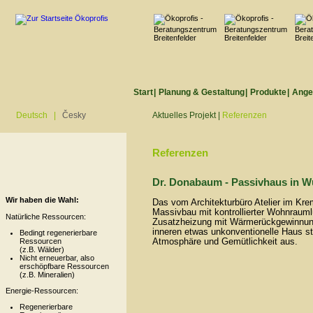
Start
|
Planung & Gestaltung
|
Produkte
|
Ange
Deutsch
|
Česky
Aktuelles Projekt
|
Referenzen
Referenzen
Dr. Donabaum - Passivhaus in W
Wir haben die Wahl:
Das vom Architekturbüro Atelier im Krem
Massivbau mit kontrollierter Wohnraum
Natürliche Ressourcen:
Zusatzheizung mit Wärmerückgewinnung 
inneren etwas unkonventionelle Haus str
Bedingt regenerierbare
Ressourcen
Atmosphäre und Gemütlichkeit aus.
(z.B. Wälder)
Nicht erneuerbar, also
erschöpfbare Ressourcen
(z.B. Mineralien)
Energie-Ressourcen:
Regenerierbare